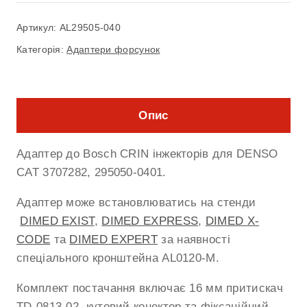
Артикул:
AL29505-040
Категорія:
Адаптери форсунок
Опис
Адаптер до Bosch CRIN інжекторів для DENSO
CAT 3707282, 295050-0401.
Адаптер може встановлюватись на стенди
DIMED EXIST
,
DIMED EXPRESS
,
DIMED X-
CODE
та
DIMED EXPERT
за наявності
спеціального кронштейна AL0120-M.
Комплект постачання включає 16 мм притискач
TD-0813-02, кутовий конектор та фіксаційний